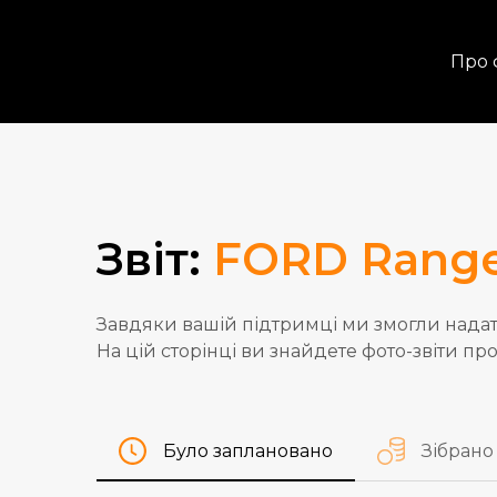
Про 
Звіт:
FORD Rang
Завдяки вашій підтримці ми змогли надат
На цій сторінці ви знайдете фото-звіти про
Було заплановано
Зібрано