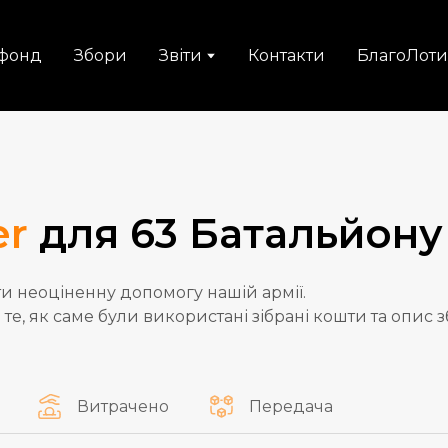
фонд
Збори
Звіти
Контакти
БлагоЛоти
er
для 63 Батальйону
и неоціненну допомогу нашій армії.
 те, як саме були використані зібрані кошти та опис з
Витрачено
Передача